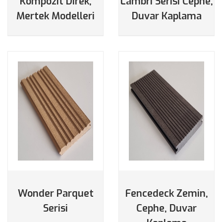
Kompozit Direk,
Lambri Serisi Cephe,
Mertek Modelleri
Duvar Kaplama
Wonder Parquet
Fencedeck Zemin,
DETAYLAR
DETAYLAR
Serisi
Cephe, Duvar