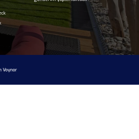
eck
k
m
Voynor