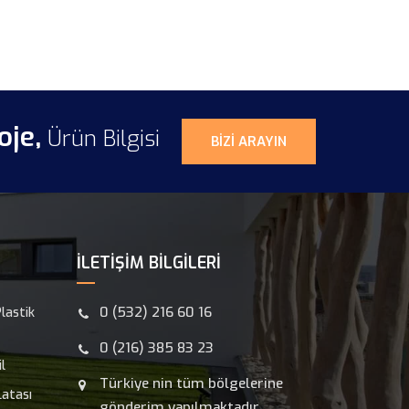
oje,
Ürün Bilgisi
BIZI ARAYIN
İLETIŞIM BILGILERI
0 (532) 216 60 16
lastik
0 (216) 385 83 23
l
Türkiye nin tüm bölgelerine
atası
gönderim yapılmaktadır.