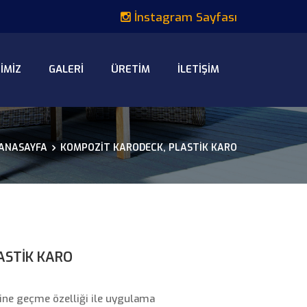
İnstagram Sayfası
IMIZ
GALERI
ÜRETIM
İLETIŞIM
ANASAYFA
KOMPOZIT KARODECK, PLASTIK KARO
ASTIK KARO
ine geçme özelliği ile uygulama