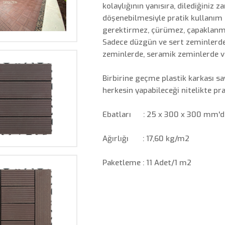
kolaylığının yanısıra, dilediğiniz 
döşenebilmesiyle pratik kullanım
BÜYÜT
gerektirmez, çürümez, çapaklanmaz,
Sadece düzgün ve sert zeminlerd
zeminlerde, seramik zeminlerde v
Birbirine geçme plastik karkası s
herkesin yapabileceği nitelikte pr
Ebatları : 25 x 300 x 300 mm'di
BÜYÜT
Ağırlığı : 17,60 kg/m2
Paketleme : 11 Adet/1 m2