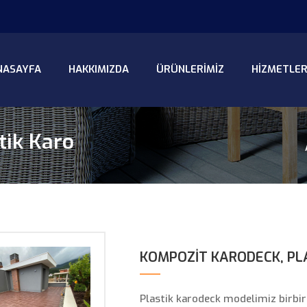
NASAYFA
HAKKIMIZDA
ÜRÜNLERIMIZ
HIZMETLER
tik Karo
BÜYÜT
KOMPOZIT KARODECK, PL
Plastik karodeck modelimiz birbir