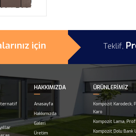
arınız için
Pr
Teklif,
HAKKIMIZDA
ÜRÜNLERIMIZ
ternatif
Anasayfa
Kompozit Karodeck, P
Karo
Hakkımızda
Kompozit Lama, Profi
Galeri
ıllar
Kompozit Dolu Bank L
Üretim
eras,